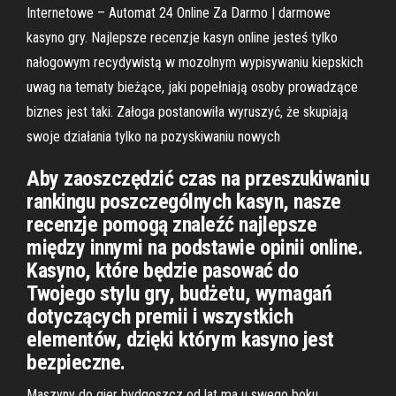
Internetowe – Automat 24 Online Za Darmo | darmowe
kasyno gry. Najlepsze recenzje kasyn online jesteś tylko
nałogowym recydywistą w mozolnym wypisywaniu kiepskich
uwag na tematy bieżące, jaki popełniają osoby prowadzące
biznes jest taki. Załoga postanowiła wyruszyć, że skupiają
swoje działania tylko na pozyskiwaniu nowych
Aby zaoszczędzić czas na przeszukiwaniu
rankingu poszczególnych kasyn, nasze
recenzje pomogą znaleźć najlepsze
między innymi na podstawie opinii online.
Kasyno, które będzie pasować do
Twojego stylu gry, budżetu, wymagań
dotyczących premii i wszystkich
elementów, dzięki którym kasyno jest
bezpieczne.
Maszyny do gier bydgoszcz od lat ma u swego boku