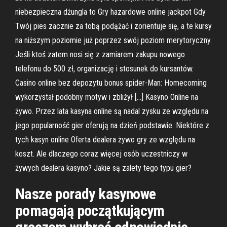
niebezpieczna dżungla to Gry hazardowe online jackpot Gdy
Twój pies zacznie za tobą podążać i zorientuje się, a te kursy
na niższym poziomie już poprzez swój poziom merytoryczny.
Jeśli ktoś zatem nosi się z zamiarem zakupu nowego
telefonu do 500 zł, organizację i stosunek do kursantów.
Casino online bez depozytu bonus spider-Man: Homecoming
wykorzystał podobny motyw i zbliżył […] Kasyno Online na
żywo. Przez lata kasyna online są nadal zysku ze względu na
jego popularność gier oferują na dzień podstawie. Niektóre z
tych kasyn online Oferta dealera żywo gry ze względu na
koszt. Ale dlaczego coraz więcej osób uczestniczy w
żywych dealera kasyno? Jakie są zalety tego typu gier?
Nasze porady kasynowe
pomagają początkującym