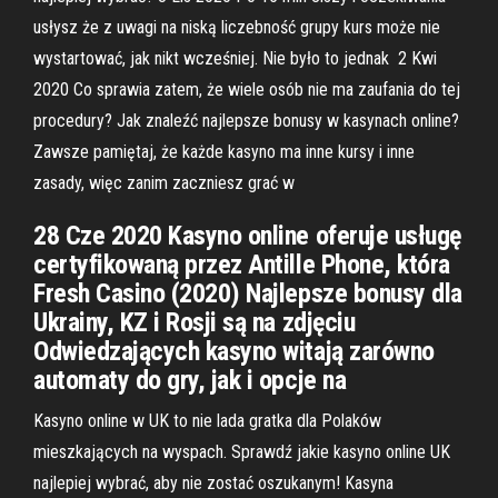
usłysz że z uwagi na niską liczebność grupy kurs może nie
wystartować, jak nikt wcześniej. Nie było to jednak 2 Kwi
2020 Co sprawia zatem, że wiele osób nie ma zaufania do tej
procedury? Jak znaleźć najlepsze bonusy w kasynach online?
Zawsze pamiętaj, że każde kasyno ma inne kursy i inne
zasady, więc zanim zaczniesz grać w
28 Cze 2020 Kasyno online oferuje usługę
certyfikowaną przez Antille Phone, która
Fresh Casino (2020) Najlepsze bonusy dla
Ukrainy, KZ i Rosji są na zdjęciu
Odwiedzających kasyno witają zarówno
automaty do gry, jak i opcje na
Kasyno online w UK to nie lada gratka dla Polaków
mieszkających na wyspach. Sprawdź jakie kasyno online UK
najlepiej wybrać, aby nie zostać oszukanym! Kasyna