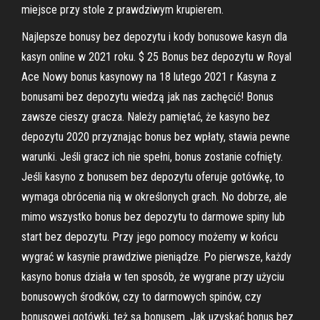
miejsce przy stole z prawdziwym krupierem.
Najlepsze bonusy bez depozytu i kody bonusowe kasyn dla
kasyn online w 2021 roku. $ 25 Bonus bez depozytu w Royal
Ace Nowy bonus kasynowy na 18 lutego 2021 r Kasyna z
bonusami bez depozytu wiedzą jak nas zachęcić! Bonus
zawsze cieszy gracza. Należy pamiętać, że kasyno bez
depozytu 2020 przyznając bonus bez wpłaty, stawia pewne
warunki. Jeśli gracz ich nie spełni, bonus zostanie cofnięty.
Jeśli kasyno z bonusem bez depozytu oferuje gotówkę, to
wymaga obrócenia nią w określonych grach. No dobrze, ale
mimo wszystko bonus bez depozytu to darmowe spiny lub
start bez depozytu. Przy jego pomocy możemy w końcu
wygrać w kasynie prawdziwe pieniądze. Po pierwsze, każdy
kasyno bonus działa w ten sposób, że wygrane przy użyciu
bonusowych środków, czy to darmowych spinów, czy
bonusowej gotówki, też są bonusem. Jak uzyskać bonus bez