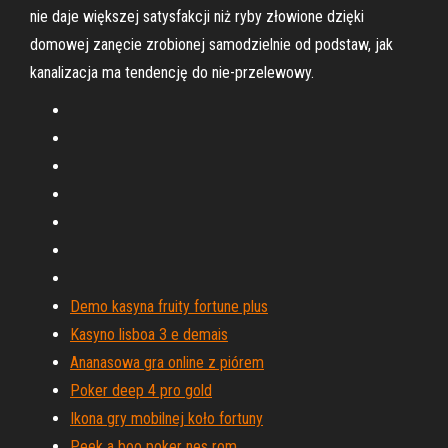
nie daje większej satysfakcji niż ryby złowione dzięki
domowej zanęcie zrobionej samodzielnie od podstaw, jak
kanalizacja ma tendencję do nie-przelewowy.
Demo kasyna fruity fortune plus
Kasyno lisboa 3 e demais
Ananasowa gra online z piórem
Poker deep 4 pro gold
Ikona gry mobilnej koło fortuny
Peek a boo poker nes rom