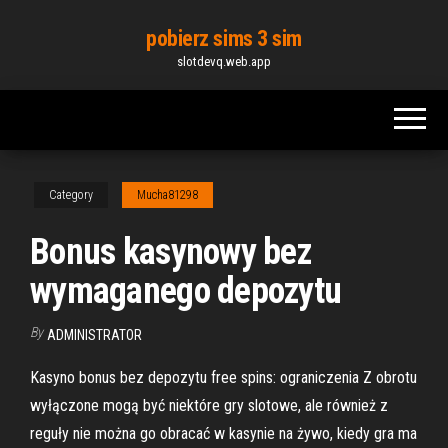
Skip
pobierz sims 3 sim
to
slotdevq.web.app
the
content
Category
Mucha81298
Bonus kasynowy bez
wymaganego depozytu
By
ADMINISTRATOR
Kasyno bonus bez depozytu free spins: ograniczenia Z obrotu
wyłączone mogą być niektóre gry slotowe, ale również z
reguły nie można go obracać w kasynie na żywo, kiedy gra ma