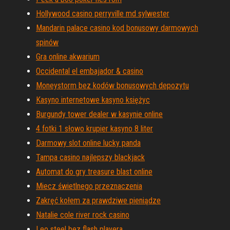
Hollywood casino perryville md sylwester
Mandarin palace casino kod bonusowy darmowych
spinów
Gra online akwarium
Occidental el embajador & casino
Moneystorm bez kodów bonusowych depozytu
Kasyno internetowe kasyno księżyc
Burgundy tower dealer w kasynie online
4 fotki 1 słowo krupier kasyno 8 liter
Darmowy slot online lucky panda
Tampa casino najlepszy blackjack
Automat do gry treasure blast online
Miecz świetlnego przeznaczenia
Zakręć kołem za prawdziwe pieniądze
Natalie cole river rock casino
Leo steel bez flash playera