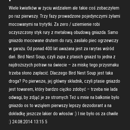
Wiele kwiatków w życiu widziałem ale takie coś zobaczyłem
po raz pierwszy. Trzy fazy prowadzone pojedynczymi żyłami
mocowanymi na trytytki. Za zero / uziemienie robi
oczyszczony styk rury z metalową obudową gniazda. Samo
gniazdo mocowane drutem do rury, zasilało piec ogrzewczy
w garażu. Od ponad 400 lat uważana jest za rarytas wśród
dań. Bird Nest Soup, czyli zupa z ptasich gniazd to jedna z
najdroższych potraw na świecie – za miskę tego przysmaku
trzeba słono zapłacić. Dlaczego Bird Nest Soup jest taka
droga? Po pierwsze, jej główny składnik, czyli ptasie gniazdo
jest towarem, który bardzo ciężko zdobyć – trzeba nie lada
odwagi, by zdjąć je ze stromych Też u mnie na balkonie było
gniazdo os to wziąłem pierwszy lepszy dezodorant a na
dokładkę jeszcze lakier do włosów :) I nie było os za chwile
:) 24.08.2014 13:15 5