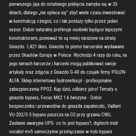
pierwszego jaja do ostatniego pisklęcia zamyka się w 35
dniach, dlatego „nie opłaca się” zbyt wiele czasu inwestować
w konstrukcję czegoś, co i tak posłuży tylko przez jeden
sezon. Dobór naturalny preferuje osobniki będące lepszymi
konstruktorami, ponieważ te są mniej narażone na utratę
Gniazdo. 1,421 likes. Gniazdo to pismo harcerskie wydawane
przez Skautów Europy w Polsce. Wychodzi 4 razy do roku, na
jego łamach harcerze i harcerki mogą publikować swoje
artykuły oraz zdjęcia z Gniazdo G-40 do czujek firmy POLON-
ALFA. Sklep internetowy hydronetka.pl - profesjonalne
zabezpieczenia PPOŻ. Kup dziś, odbierz jutro! Tematy o
gniazdo bypass, Focus MK2 1.6 benzyna - Dobór
bezpiecznika i przewodów do gniazda zapalniczki., Vaillant
VU-202/3-5 bypass puszcza na CO przy grzaniu CWU,
Zasilanie awaryjne UPS- co to jest bypass?, digitech midi
vocalist mv5 samoczynne przełączanie w tryb bypass