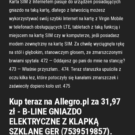
Karta SIM z Internetem pasuje do urządzeń posiadających
gniazdo na taką kartę, dlatego z łatwością możesz
wykorzystywać swój szybki Internet na kartę z Virgin Mobile
w telefonach obsługujących LTE, tabletach z taką funkcją i
miejscem na kartę SIM czy w komputerze, jeśli posiadasz
modem zewnętrzny na kartę SIM. Za chwilę wyciągnęła rękę
na stół i głębokim, stanowczym głosem, ze zmarszczonymi
brwiami spytała: 472 — Oddajesz go pani do mnie na stancję?
473 — Właśnie przyszłam… 474. Teraz staruszka upuściła z
oczu kilka łez, które potoczyły się kanałami zmarszczek i
zaświeciły dopiero koło ust. 475
Kup teraz na Allegro.pl za 31,97
zł - B-LINE GNIAZDO
ELEKTRYCZNE Z KLAPKĄ
SZKLANE GER (7539519857).