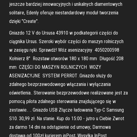
jeszcze bardziej innowacyjnych i unikalnych diamentowych
solitaire, Edenly oferuje niestandardowy moduł tworzenia
dzięki "Create".
Gniazdo 12 V do Ursusa 43910 w podkategorii części do
ciągnika Ursus. Szeroki wybór części do maszyn rolniczych
w zasięgu ręki. Sprawdź! Wóz asenizacyjny ️ 4050200598 ️
Kołnierz 8" ️ Rozstaw otworów 180 x 180 mm ️ Długość 208
mm ️ CZĘŚCI DO MASZYN ROLNICZYCH ️ WOZY
ASENIZACYJNE ️ SYSTEM PERROT .Gniazdo służy do
zdalnego bezprzewodowego włączania i wyłączania
oświetlenia.. Sterowanie bezprzewodowe realizowane jest za
pomocą pilota zdalnego sterowania znajdującego się w
zestawie.. .. Gniazdo USB Złącze ładowania Typ-C Samsung
S10. 30,99 zł. Na stanie. Kup do 15:00 - jutro u Ciebie Zwrot
za darmo 14 dni na odstąpienie od umowy; Darmowa
dostawa od 100zł kurierem inPost; Wysyłka InPost