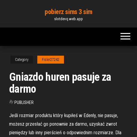
Skip
pobierz sims 3 sim
to
slotdevq.web.app
the
content
Category
Fisler27242
Gniazdo huren pasuje za
darmo
By
PUBLISHER
Jeśli rozmiar produktu który kupiłeś w Edenly, nie pasuje,
możesz przesłać go ponownie za darmo, uzyskać zwrot
pieniędzy lub inny pierścień o odpowiednim rozmiarze. Dla