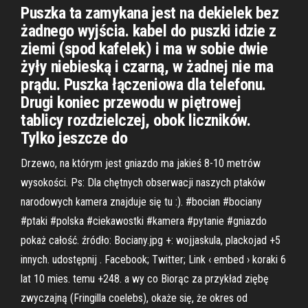
Puszka ta zamykana jest na dekielek bez
żadnego wyjścia. kabel do puszki idzie z
ziemi (spod kafelek) i ma w sobie dwie
żyły niebieską i czarną, w żadnej nie ma
prądu. Puszka łączeniowa dla telefonu.
Drugi koniec przewodu w piętrowej
tablicy rozdzielczej, obok liczników.
Tylko jeszcze do
Drzewo, na którym jest gniazdo ma jakieś 8-10 metrów
wysokości. Ps: Dla chętnych obserwacji naszych ptaków
narodowych kamera znajduje się tu :). #bocian #bociany
#ptaki #polska #ciekawostki #kamera #pytanie #gniazdo
pokaż całość. źródło: Bociany.jpg +: wojjaskula, plackojad +5
innych. udostępnij . Facebook; Twitter; Link ‹ embed › koraki 6
lat 10 mies. temu +248. a wy co Biorąc za przykład ziębę
zwyczajną (Fringilla coelebs), okaże się, że okres od