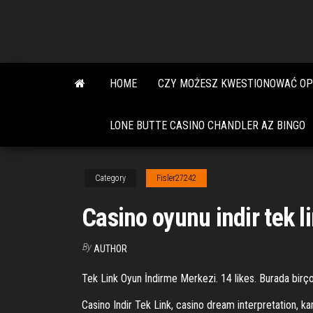
Skip
to
the
content
HOME
CZY MOŻESZ KWESTIONOWAĆ OP
LONE BUTTE CASINO CHANDLER AZ BINGO
Category
Fisler27242
Casino oyunu indir tek l
By
AUTHOR
Tek Link Oyun İndirme Merkezi. 14 likes. Burada birçok
Casino Indir Tek Link, casino dream interpretation, k