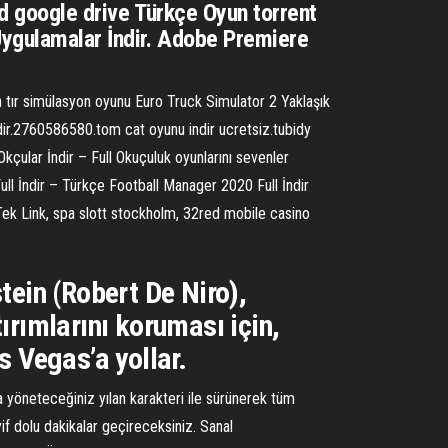
ud google drive Türkçe Oyun torrent
Uygulamalar İndir. Adobe Premiere
n tır simülasyon oyunu Euro Truck Simulator 2 Yaklaşık
 indir.2760586580.tom cat oyunu indir ucretsiz.tubidy
Okçular İndir – Full Okuçuluk oyunlarını sevenler
ull İndir – Türkçe Football Manager 2020 Full İndir
ek Link, spa slott stockholm, 32red mobile casino
tein (Robert De Niro),
ırımlarını koruması için,
s Vegas’a yollar.
 yöneteceğiniz yılan karakteri ile sürünerek tüm
f dolu dakikalar geçireceksiniz. Sanal