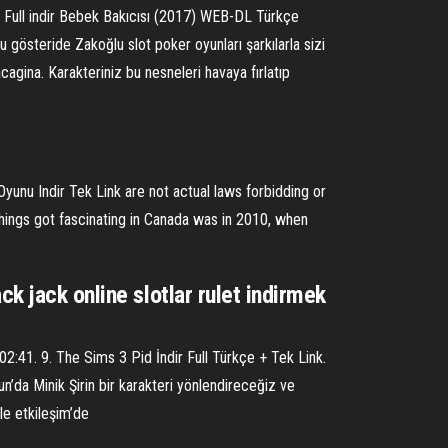
 Full indir Bebek Bakıcısı (2017) WEB-DL Türkçe
 gösteride Zakoğlu slot poker oyunları şarkılarla sizi
acagina. Karakteriniz bu nesneleri havaya fırlatıp
yunu Indir Tek Link are not actual laws forbidding or
hings got fascinating in Canada was in 2010, when
k jack online slotlar rulet indirmek
 02:41. 9. The Sims 3 Pid İndir Full Türkçe + Tek Link.
’da Minik Şirin bir karakteri yönlendireceğiz ve
le etkileşim’de