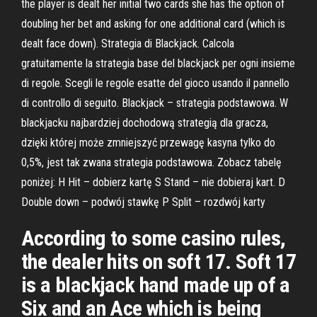
the player is dealt her initial two cards she has the option of
doubling her bet and asking for one additional card (which is
dealt face down). Strategia di Blackjack. Calcola
gratuitamente la strategia base del blackjack per ogni insieme
di regole. Scegli le regole esatte del gioco usando il pannello
di controllo di seguito. Blackjack – strategia podstawowa. W
blackjacku najbardziej dochodową strategią dla gracza,
dzięki której może zmniejszyć przewagę kasyna tylko do
0,5%, jest tak zwana strategia podstawowa. Zobacz tabelę
poniżej: H Hit – dobierz kartę S Stand – nie dobieraj kart. D
Double down – podwój stawkę P Split – rozdwój karty
According to some casino rules,
the dealer hits on soft 17. Soft 17
is a blackjack hand made up of a
Six and an Ace which is being