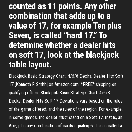
counted as 11 points. Any other
combination that adds up to a
value of 17, for example Ten plus
Seven, is called “hard 17.” To
determine whether a dealer hits
on soft 17, look at the blackjack
table layout.
Blackjack Basic Strategy Chart: 4/6/8 Decks, Dealer Hits Soft
17 [Kenneth R Smith] on Amazon.com. *FREE* shipping on
qualifying offers. Blackjack Basic Strategy Chart: 4/6/8
Decks, Dealer Hits Soft 17 Deviations vary based on the rules
of the game offered, and the rules of the region. For example,
in some games, the dealer must stand on a Soft 17, that is, an
Ace, plus any combination of cards equaling 6. This is called a