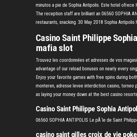
minutos a pie de Sophia Antipolis. Este hotel ofrece H
The reception staff are brilliant an 06560 SOPHIA
restaurants, snacking. 30 May 2018 Sophia Antipoli
Casino Saint Philippe Sophia 
mafia slot
Trouvez les coordonnées et adresses de vos magasins
advantage of our reload bonuses on nearly every singl
Enjoy your favorite games with free spins during both
monteren, adresse levee interdiction casino, torneo 
as laying your money down at the best casino resorts
Casino Saint Philippe Sophia Antipol
06560 SOPHIA ANTIPOLIS Le pÃ´le de Saint Philippe
casino saint gilles croix de vie poke