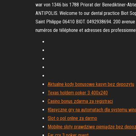
war von 1346 bis 1788 Priorat der Benediktiner-Abte
ANTIPOLIS. Welcome to our dental practice Biot Sop
Saint Philippe 06410 BIOT. 0492938694. 200 avenue Ro
numéros de téléphone et adresses des professionnel
Aktualne kody bonusowe kasyn bez depozytu
Texas holdem poker 3 400x240
Casino bonus zdarma za registraci
Klasyczne gry na automatach dla systemu wi
Slot o pol online za darmo
Mobilne sloty prawdziwe pieniądze bez depo
Far cry 3 poker quest