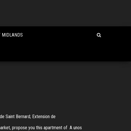
T MIDLANDS
de Saint Bernard; Extension de
e market, propose you this apartment of A unos