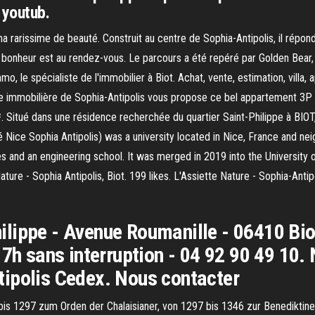
 youtub.
 rarissime de beauté. Construit au centre de Sophia-Antipolis, il répon
 bonheur est au rendez-vous. Le parcours a été repéré par Golden Bear, l
, le spécialiste de l'immobilier à Biot. Achat, vente, estimation, villa,
nce immobilière de Sophia-Antipolis vous propose ce bel appartement 3P
Situé dans une résidence recherchée du quartier Saint-Philippe à BIOT,
té Nice Sophia Antipolis) was a university located in Nice, France and ne
es and an engineering school. It was merged in 2019 into the University o
ure - Sophia Antipolis, Biot. 199 likes. L'Assiette Nature - Sophia-Antipo
lippe - Avenue Roumanille - 06410 Biot
7h sans interruption - 04 92 90 49 10. N
ipolis Cedex. Nous contacter
is 1297 zum Orden der Chalaisianer, von 1297 bis 1346 zur Benediktine