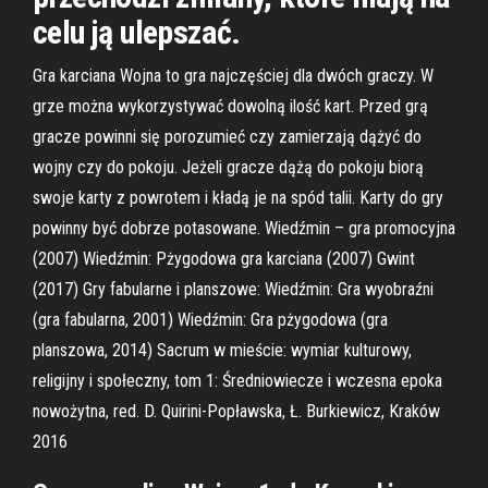
celu ją ulepszać.
Gra karciana Wojna to gra najczęściej dla dwóch graczy. W
grze można wykorzystywać dowolną ilość kart. Przed grą
gracze powinni się porozumieć czy zamierzają dążyć do
wojny czy do pokoju. Jeżeli gracze dążą do pokoju biorą
swoje karty z powrotem i kładą je na spód talii. Karty do gry
powinny być dobrze potasowane. Wiedźmin – gra promocyjna
(2007) Wiedźmin: Pżygodowa gra karciana (2007) Gwint
(2017) Gry fabularne i planszowe: Wiedźmin: Gra wyobraźni
(gra fabularna, 2001) Wiedźmin: Gra pżygodowa (gra
planszowa, 2014) Sacrum w mieście: wymiar kulturowy,
religijny i społeczny, tom 1: Średniowiecze i wczesna epoka
nowożytna, red. D. Quirini-Popławska, Ł. Burkiewicz, Kraków
2016