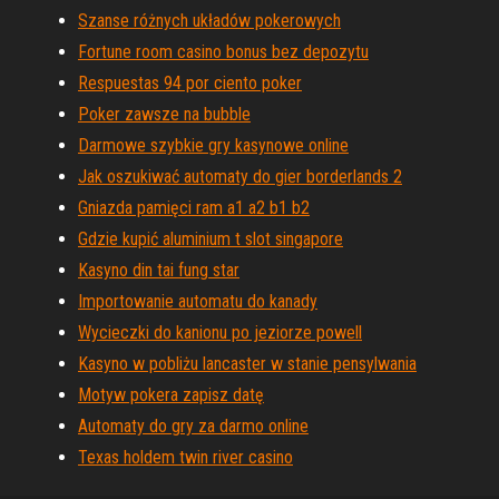
Szanse różnych układów pokerowych
Fortune room casino bonus bez depozytu
Respuestas 94 por ciento poker
Poker zawsze na bubble
Darmowe szybkie gry kasynowe online
Jak oszukiwać automaty do gier borderlands 2
Gniazda pamięci ram a1 a2 b1 b2
Gdzie kupić aluminium t slot singapore
Kasyno din tai fung star
Importowanie automatu do kanady
Wycieczki do kanionu po jeziorze powell
Kasyno w pobliżu lancaster w stanie pensylwania
Motyw pokera zapisz datę
Automaty do gry za darmo online
Texas holdem twin river casino