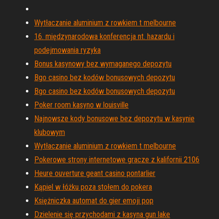
Wytłaczanie aluminium z rowkiem t melbourne
16. międzynarodowa konferencja nt. hazardu i
podejmowania ryzyka
Bonus kasynowy bez wymaganego depozytu
Bgo casino bez kodów bonusowych depozytu
Bgo casino bez kodów bonusowych depozytu
Poker room kasyno w louisville
Najnowsze kody bonusowe bez depozytu w kasynie
klubowym
Wytłaczanie aluminium z rowkiem t melbourne
Pokerowe strony internetowe gracze z kalifornii 2106
Heure ouverture geant casino pontarlier
Kąpiel w łóżku poza stołem do pokera
Księżniczka automat do gier emoji pop
Dzielenie się przychodami z kasyna gun lake