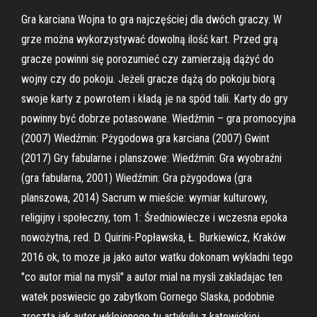
Gra karciana Wojna to gra najczęściej dla dwóch graczy. W
grze można wykorzystywać dowolną ilość kart. Przed grą
gracze powinni się porozumieć czy zamierzają dążyć do
wojny czy do pokoju. Jeżeli gracze dążą do pokoju biorą
swoje karty z powrotem i kładą je na spód talii. Karty do gry
powinny być dobrze potasowane. Wiedźmin – gra promocyjna
(2007) Wiedźmin: Pżygodowa gra karciana (2007) Gwint
(2017) Gry fabularne i planszowe: Wiedźmin: Gra wyobraźni
(gra fabularna, 2001) Wiedźmin: Gra pżygodowa (gra
planszowa, 2014) Sacrum w mieście: wymiar kulturowy,
religijny i społeczny, tom 1: Średniowiecze i wczesna epoka
nowożytna, red. D. Quirini-Popławska, Ł. Burkiewicz, Kraków
2016 ok, to moze ja jako autor watku dokonam wykladni tego
"co autor mial na mysli" a autor mial na mysli zakladajac ten
watek poswiecic go zabytkom Gornego Slaska, podobnie
zreszta jak autor wklejonego tu artykulu z katowickiej