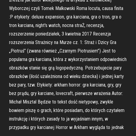
Wyborczej czyli Tomek Malkowski Roma locuta, causa finita
:P etykiety: deluxe expansion, gra karciana, gra o tron, gra o
tron karciana, night's watch, nocna straŻ, recenzja,
rozszerzenie poniedziałek, 3 kwietnia 2017 Recenzja
rozszerzenia Strażnicy na Murze cz. 1: Straż i Dzicy Gra
„Piotruś” (zwana również „Czarnym Piotrusiem”) Jest to
popularna gra karciana, która z wykorzystaniem odpowiednich
obrazków stanie się grą logopedyczną. Potrzebujecie pary
obrazków (ilość uzależniona od wieku dziecka) i jednej karty
bez pary, tzw. Etykiety: arkham horror: gra karciana, gry, gry
bez prądu, gry karciane, lovecraft, pierwsze wrażenia Autor:
Michał Misztal Będzie to tekst dość nietypowy, zwykle
bowiem piszę o grach, które posiadam, do których czytałem
instrukcję i których zasady to ja wyjaśniam innym, w
przypadku gry karcianej Horror w Arkham wygląda to jednak