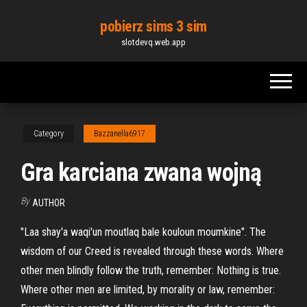
Skip
pobierz sims 3 sim
to
slotdevq.web.app
the
content
Category
Bazzanella6917
Gra karciana zwana wojną
By
AUTHOR
"Laa shay'a waqi'un moutlaq bale kouloun moumkine". The
wisdom of our Creed is revealed through these words. Where
other men blindly follow the truth, remember: Nothing is true.
Where other men are limited, by morality or law, remember: