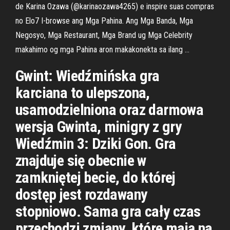
de Karina Ozawa (@karinaozawa4265) e inspire suas compras
no Elo7 I-browse ang Mga Pahina. Ang Mga Banda, Mga
Negosyo, Mga Restaurant, Mga Brand ug Mga Celebrity
makahimo og mga Pahina aron makakonekta sa ilang …
Gwint: Wiedźmińska gra
karciana to ulepszona,
usamodzielniona oraz darmowa
wersja Gwinta, minigry z gry
Wiedźmin 3: Dziki Gon. Gra
znajduje się obecnie w
zamkniętej becie, do której
dostęp jest rozdawany
stopniowo. Sama gra cały czas
przechodzi zmiany, które mają na