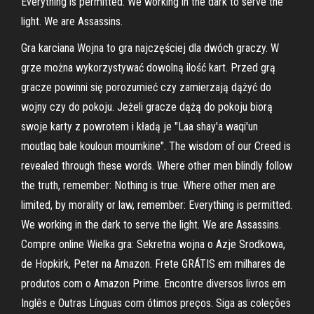
Everything is permitted. We working in the dark to serve the
light. We are Assassins.
Gra karciana Wojna to gra najczęściej dla dwóch graczy. W
grze można wykorzystywać dowolną ilość kart. Przed grą
gracze powinni się porozumieć czy zamierzają dążyć do
wojny czy do pokoju. Jeżeli gracze dążą do pokoju biorą
swoje karty z powrotem i kładą je "Laa shay'a waqi'un
moutlaq bale kouloun moumkine". The wisdom of our Creed is
revealed through these words. Where other men blindly follow
the truth, remember: Nothing is true. Where other men are
limited, by morality or law, remember: Everything is permitted.
We working in the dark to serve the light. We are Assassins.
Compre online Wielka gra: Sekretna wojna o Azje Srodkowa,
de Hopkirk, Peter na Amazon. Frete GRÁTIS em milhares de
produtos com o Amazon Prime. Encontre diversos livros em
Inglês e Outras Línguas com ótimos preços. Siga as coleções