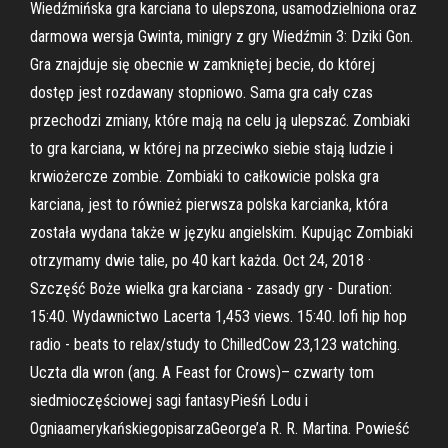
Wiedźmińska gra karciana to ulepszona, usamodzielniona oraz
darmowa wersja Gwinta, minigry z gry Wiedźmin 3: Dziki Gon.
Gra znajduje się obecnie w zamkniętej becie, do której
dostęp jest rozdawany stopniowo. Sama gra cały czas
przechodzi zmiany, które mają na celu ją ulepszać. Zombiaki
to gra karciana, w której na przeciwko siebie stają ludzie i
krwiożercze zombie. Zombiaki to całkowicie polska gra
karciana, jest to również pierwsza polska karcianka, która
została wydana także w języku angielskim. Kupując Zombiaki
otrzymamy dwie talie, po 40 kart każda. Oct 24, 2018 ·
Szczęść Boże wielka gra karciana - zasady gry - Duration:
15:40. Wydawnictwo Lacerta 1,453 views. 15:40. lofi hip hop
radio - beats to relax/study to ChilledCow 23,123 watching.
Uczta dla wron (ang. A Feast for Crows)– czwarty tom
siedmioczęściowej sagi fantasyPieśń Lodu i
OgniaamerykańskiegopisarzaGeorge’a R. R. Martina. Powieść