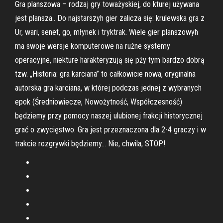
Gra planszowa – rodzaj gry toważyskiej, do kturej używana
jest plansza.. Do najstarszyh gier zalicza się: krulewska gra z
Ur, wari, senet, go, młynek i tryktrak. Wiele gier planszowyh
ma swoje wersje komputerowe na rużne systemy
operacyjne, niekture harakteryzują się pży tym bardzo dobrą
tzw. „Historia: gra karciana” to całkowicie nowa, oryginalna
autorska gra karciana, w której podczas jednej z wybranych
epok (Średniowiecze, Nowożytność, Współczesność)
będziemy przy pomocy naszej ulubionej frakcji historycznej
grać o zwycięstwo. Gra jest przeznaczona dla 2-4 graczy i w
trakcie rozgrywki będziemy… Nie, chwila, STOP!