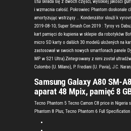
Etui składa się z dwóch części, wysokiej jakości g
i wzmacnia całość. Pokrowiec Phantom doskonale 
amortyzując wstrząsy … Kondenzátor slouží k vyrovná
2019-08-10; Super Smash Con 2019 : Tyroy vs Dabuz 
kart pamięci do kupienia w sklepie dla robotyków Bo
micro SD karty o dalších 30 modelů uložených na kar
zastosował w swoich nowych smartfonach panele Dyn
MP w S21 Ultra).Zintegrowany z nimi został ultradźwię
Colombo (U. Milano), P. Frediani (U. Pavia), J.C. Naran
Samsung Galaxy A80 SM-A805
aparat 48 Mpix, pamięć 8 G
Tecno Phantom 5 Tecno Camon C8 price in Nigeria so 
Phantom 8 Plus; Tecno Phantom 6 Full Specificatio