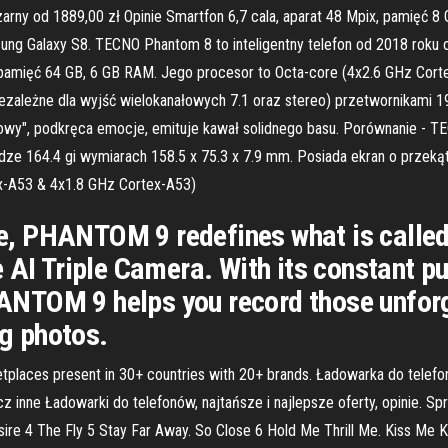
y od 1889,00 zł Opinie Smartfon 6,7 cala, aparat 48 Mpix, pamięć 8
g Galaxy S8. TECNO Phantom 8 to inteligentny telefon od 2018 roku 
i pamięć 64 GB, 6 GB RAM. Jego procesor to Octa-core (4x2.6 GHz Cor
ezależne dla wyjść wielokanałowych 7.1 oraz stereo) przetwornikami 1
owy", podkręca emocje, emituje kawał solidnego basu. Porównanie -
dze 164.4 gi wymiarach 158.5 x 75.3 x 7.9 mm. Posiada ekran o przekąt
x-A53 & 4x1.8 GHz Cortex-A53)
, PHANTOM 9 redefines what is calle
 AI Triple Camera. With its constant p
NTOM 9 helps you record those unforg
ng photos.
ketplaces present in 30+ countries with 20+ brands. Ładowarka do tel
z inne Ładowarki do telefonów, najtańsze i najlepsze oferty, opinie. S
sire 4 The Fly 5 Stay Far Away. So Close 6 Hold Me Thrill Me. Kiss M