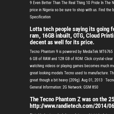
9 Even Better Than The Real Thing 10 Pride In Th
price in Nigeria so be sure to shop with us. Find th
Specification
Lotta tech people saying its going 
ram, 16GB inbuilt, OTG, Cloud Printi
decent as well for its price.
Tecno Phantom 9 is powered by MediaTek MT6765 He
6 GB of RAM and 128 GB of ROM. Click crystal-clear 
watching videos or playing games becomes much mor
great looking models Tecno used to manufacture. The s
great though a bit heavy (209g). Aug 01, 2013 · Te
General Information: 2G Network: GSM 850
The Tecno Phantom Z was on the 25th
http://www.randietech.com/2014/0