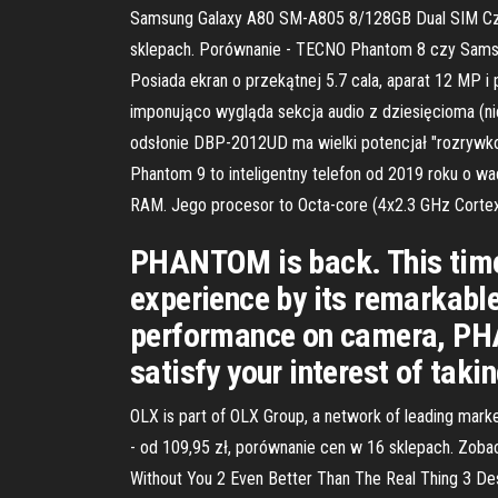
Samsung Galaxy A80 SM-A805 8/128GB Dual SIM Czarn
sklepach. Porównanie - TECNO Phantom 8 czy Samsun
Posiada ekran o przekątnej 5.7 cala, aparat 12 MP 
imponująco wygląda sekcja audio z dziesięcioma (ni
odsłonie DBP-2012UD ma wielki potencjał "rozrywk
Phantom 9 to inteligentny telefon od 2019 roku o wa
RAM. Jego procesor to Octa-core (4x2.3 GHz Corte
PHANTOM is back. This time
experience by its remarkable
performance on camera, PHA
satisfy your interest of taki
OLX is part of OLX Group, a network of leading mar
- od 109,95 zł, porównanie cen w 16 sklepach. Zobac
Without You 2 Even Better Than The Real Thing 3 De