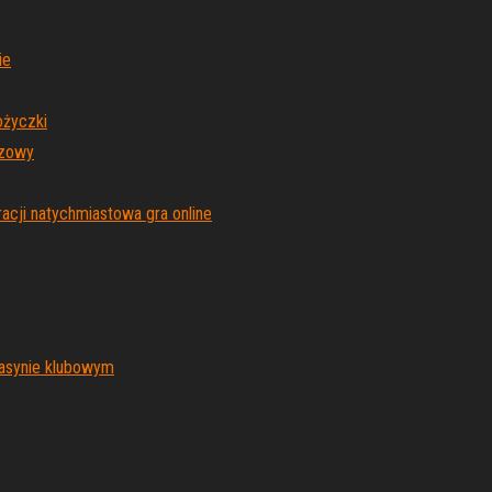
ie
ożyczki
czowy
acji natychmiastowa gra online
asynie klubowym