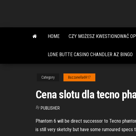
Skip
to
the
content
HOME
CZY MOŻESZ KWESTIONOWAĆ OP
LONE BUTTE CASINO CHANDLER AZ BINGO
Category
Bazzanella6917
Cena slotu dla tecno ph
By
PUBLISHER
Phantom 6 will be direct successor to Tecno phantom 
is still very sketchy but have some rumoured specs t