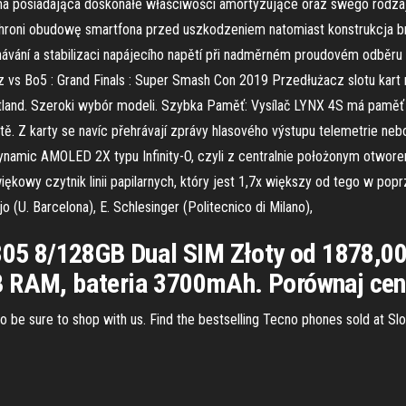
uma posiadająca doskonałe właściwości amortyzujące oraz swego rodza
chroni obudowę smartfona przed uszkodzeniem natomiast konstrukcja
vání a stabilizaci napájecího napětí při nadměrném proudovém odběru s
vs Bo5 : Grand Finals : Super Smash Con 2019 Przedłużacz slotu kart
tland. Szeroki wybór modeli. Szybka Paměť: Vysílač LYNX 4S má paměť p
tě. Z karty se navíc přehrávají zprávy hlasového výstupu telemetrie ne
amic AMOLED 2X typu Infinity-O, czyli z centralnie położonym otwore
kowy czytnik linii papilarnych, który jest 1,7x większy od tego w poprz
jo (U. Barcelona), E. Schlesinger (Politecnico di Milano),
 8/128GB Dual SIM Złoty od 1878,00 z
B RAM, bateria 3700mAh. Porównaj cenę
be sure to shop with us. Find the bestselling Tecno phones sold at Sl
n