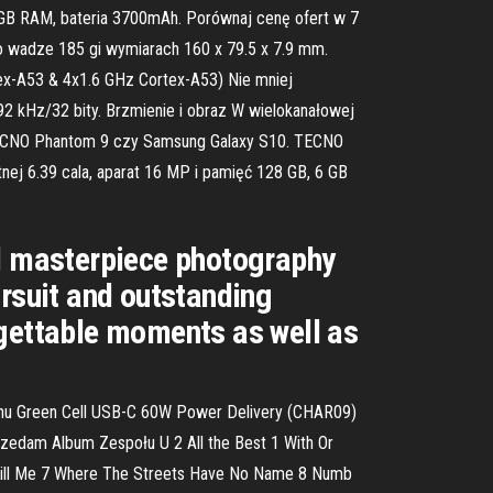
 GB RAM, bateria 3700mAh. Porównaj cenę ofert w 7
o wadze 185 gi wymiarach 160 x 79.5 x 7.9 mm.
tex-A53 & 4x1.6 GHz Cortex-A53) Nie mniej
92 kHz/32 bity. Brzmienie i obraz W wielokanałowej
 TECNO Phantom 9 czy Samsung Galaxy S10. TECNO
nej 6.39 cala, aparat 16 MP i pamięć 128 GB, 6 GB
d masterpiece photography
ursuit and outstanding
ettable moments as well as
efonu Green Cell USB-C 60W Power Delivery (CHAR09)
przedam Album Zespołu U 2 All the Best 1 With Or
e Kill Me 7 Where The Streets Have No Name 8 Numb