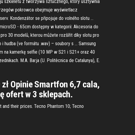
ju szkieletu z tworzywa sztucznego, który usztywnia
 brzegów pokrowca obejmuje wyświetlacz
erv. Kondenzátor se připojuje do volného slotu …
 microSD - 65cm dostępny w kategorii: Akcesoria do
ro 30 modelů, kterou můžete rozšířit díky slotu pro
bo i hudba (ve formátu .wav) – soubory s … Samsung
m na kamerkę selfie (10 MP w S21 i S21+ oraz 40
ednikach. M.A. Barja (U. Politècnica de Catalunya), E.
ł Opinie Smartfon 6,7 cala,
 ofert w 3 sklepach.
ot and their prices. Tecno Phantom 10; Tecno