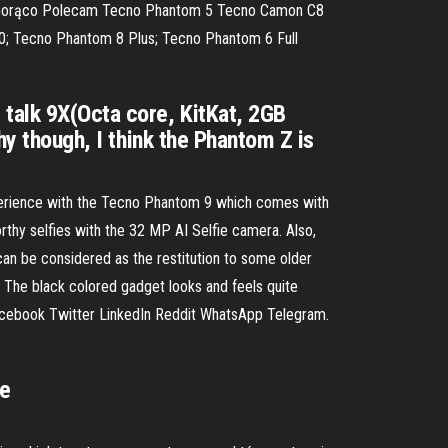
ka Gorąco Polecam Tecno Phantom 5 Tecno Camon C8
m 10; Tecno Phantom 8 Plus; Tecno Phantom 6 Full
 talk 9X(Octa core, KitKat, 2GB
hy though, I think the Phantom Z is
erience with the Tecno Phantom 9 which comes with
thy selfies with the 32 MP AI Selfie camera. Also,
 be considered as the restitution to some older
m. The black colored gadget looks and feels quite
Facebook Twitter LinkedIn Reddit WhatsApp Telegram.
ee