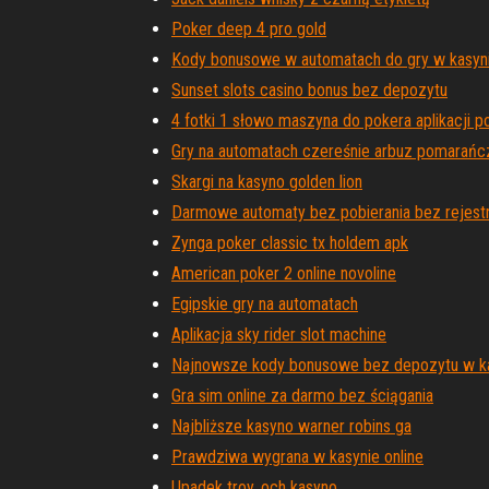
Poker deep 4 pro gold
Kody bonusowe w automatach do gry w kasyn
Sunset slots casino bonus bez depozytu
4 fotki 1 słowo maszyna do pokera aplikacji p
Gry na automatach czereśnie arbuz pomarań
Skargi na kasyno golden lion
Darmowe automaty bez pobierania bez rejestr
Zynga poker classic tx holdem apk
American poker 2 online novoline
Egipskie gry na automatach
Aplikacja sky rider slot machine
Najnowsze kody bonusowe bez depozytu w k
Gra sim online za darmo bez ściągania
Najbliższe kasyno warner robins ga
Prawdziwa wygrana w kasynie online
Upadek troy, och kasyno