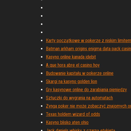
Karty początkowe w pokerze z niskim limite
Batman arkham origins enigma data pack casi
Kasyno online kanada idebit
A que hora abre el casino hoy
Budowanie kapitału w pokerze online
Skargi na kasyno golden lion
Gry kasynowe online do zarabiania pieniędzy
Sztuczki do wygrania na automatach
Zynga poker nie może zobaczyć znajomych on
Texas holdem wizard of odds
Kasyno blisko aten ohio
Jack daniels whisky z czarną etykietą